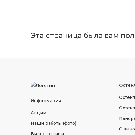
Эта страница была вам по
Остек
Остекл
Информация
Остекл
Акции
Панора
Наши работы (фото)
С выно
Видео-отзывы