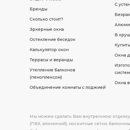
С уста
Бренды
Безрам
Сколько стоит?
Алюми
Эркерные окна
В хрущ
Остекление беседок
Купить
Калькулятор окон
Окна д
Террасы и веранды
Изгот
Утепление балконов
систем
(пеноплексом)
Окна в
Объединение комнаты с лоджией
Мы можем сделать Вам внутреннюю отделку, 
(ПВХ, алюминий), москитные сетки, балконны