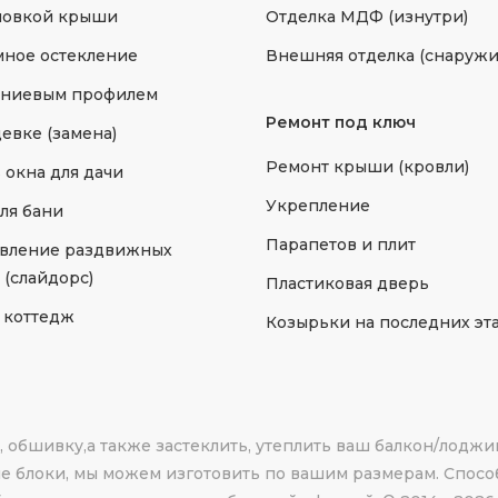
новкой крыши
Отделка МДФ (изнутри)
ное остекление
Внешняя отделка (снаружи
ниевым профилем
Ремонт под ключ
евке (замена)
Ремонт крыши (кровли)
 окна для дачи
Укрепление
ля бани
Парапетов и плит
овление раздвижных
 (слайдорс)
Пластиковая дверь
 коттедж
Козырьки на последних эт
обшивку,а также застеклить, утеплить ваш балкон/лоджи
е блоки, мы можем изготовить по вашим размерам. Способ