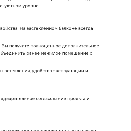
но-уютном уровне.
ойства. На застекленном балконе всегда
. Вы получите полноценное дополнительное
и объединить ранее нежилое помещение с
 остекления, удобство эксплуатации и
редварительное согласование проекта и
 по изоляции помещения, что также влечет