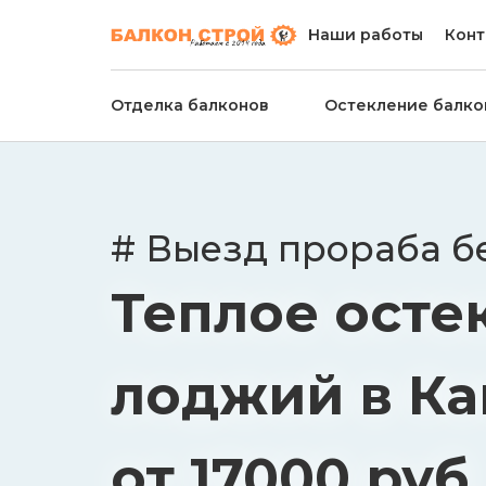
Наши работы
Конт
Отделка балконов
Остекление балко
# Выезд прораба б
Теплое осте
лоджий в К
от 17000 руб.