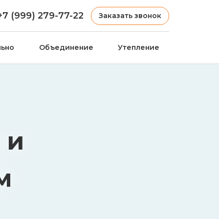
+7 (999) 279-77-22
Заказать звонок
льно
Объединение
Утепление
 и
м