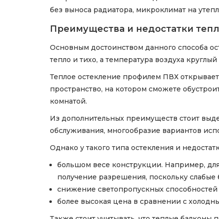
без выноса радиатора, микроклимат на утеп
Преимущества и недостатки теп
Основным достоинством данного способа ост
тепло и тихо, а температура воздуха круглый
Теплое остекление профилем ПВХ открывает
пространство, на котором сможете обустро
комнатой.
Из дополнительных преимуществ стоит выдел
обслуживания, многообразие вариантов исп
Однако у такого типа остекления и недостат
большом весе конструкции. Например, для
получение разрешения, поскольку слабые б
снижение светопропускных способностей з
более высокая цена в сравнении с холодн
Также стоит учитывать, что теплые балкон