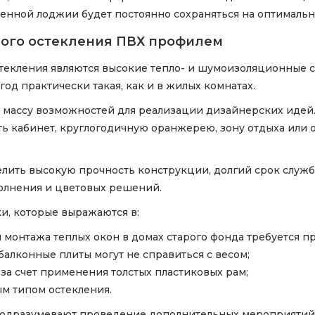
ленной лоджии будет постоянно сохраняться на оптималь
лого остекления ПВХ профилем
екления являются высокие тепло- и шумоизоляционные св
 год практически такая, как и в жилых комнатах.
 массу возможностей для реализации дизайнерских идей
ить кабинет, круглогодичную оранжерею, зону отдыха ил
ить высокую прочность конструкции, долгий срок службы
олнения и цветовых решений.
ки, которые выражаются в:
 монтажа теплых окон в домах старого фонда требуется п
алконные плиты могут не справиться с весом;
а счет применения толстых пластиковых рам;
ым типом остекления.
ы подразумевают проведение дополнительных мероприятий