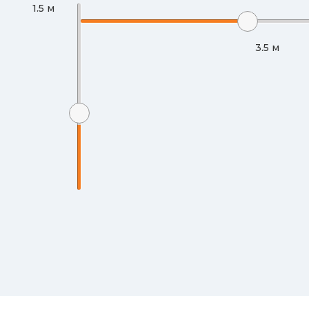
1.5
м
3.5
м